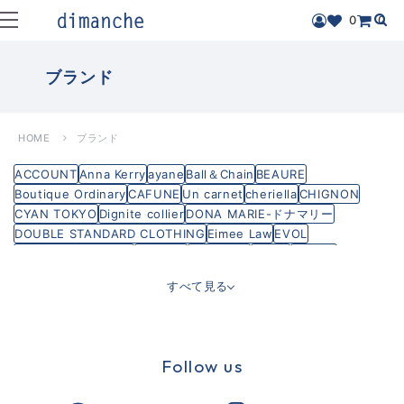
0
0
ブランド
HOME
ブランド
ACCOUNT
Anna Kerry
ayane
Ball＆Chain
BEAURE
Boutique Ordinary
CAFUNE
Un carnet
cheriella
CHIGNON
CYAN TOKYO
Dignite collier
DONA MARIE-ドナマリー
DOUBLE STANDARD CLOTHING
Eimee Law
EVOL
FREDRICK PACKERS
GALENA
HUITIEME
hunch
intoxic.
Lallia Mu
M53
MAISON MAVERICK
MARECHAL TERRE
すべて見る
MARGAUX VINTAGE
MARIED'OR
MICA&DEAL
PASSIONE
Praia プライア
PRIORITY
SIRO DELA BONTE
Rapture
THEATRE PRODUCTS
THOMAS MAGPIE
TRANOI
vingtrois
YENN
dimanche
SALON MILLEBLANC
Follow us