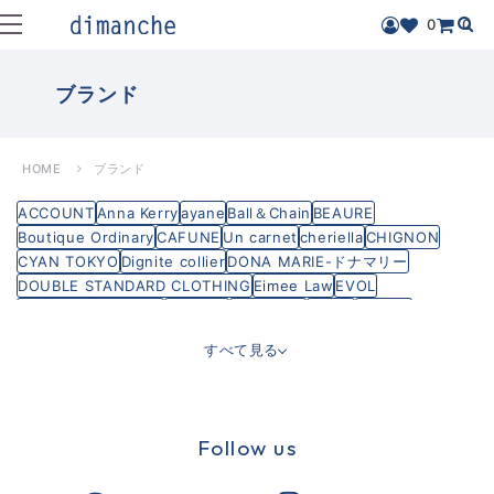
0
0
ブランド
HOME
ブランド
ACCOUNT
Anna Kerry
ayane
Ball＆Chain
BEAURE
Boutique Ordinary
CAFUNE
Un carnet
cheriella
CHIGNON
CYAN TOKYO
Dignite collier
DONA MARIE-ドナマリー
DOUBLE STANDARD CLOTHING
Eimee Law
EVOL
FREDRICK PACKERS
GALENA
HUITIEME
hunch
intoxic.
Lallia Mu
M53
MAISON MAVERICK
MARECHAL TERRE
すべて見る
MARGAUX VINTAGE
MARIED'OR
MICA&DEAL
PASSIONE
Praia プライア
PRIORITY
SIRO DELA BONTE
Rapture
THEATRE PRODUCTS
THOMAS MAGPIE
TRANOI
vingtrois
YENN
dimanche
SALON MILLEBLANC
Follow us