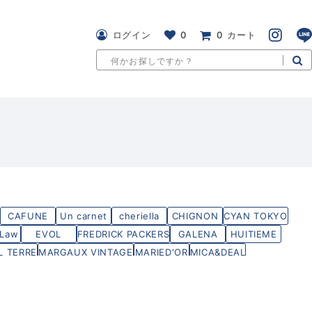
ログイン
0
0
カート
CAFUNE
Un carnet
cheriella
CHIGNON
CYAN TOKYO
 Law
EVOL
FREDRICK PACKERS
GALENA
HUITIEME
 TERRE
MARGAUX VINTAGE
MARIED'OR
MICA&DEAL
 PRODUCTS
THOMAS MAGPIE
TRANOI
vingtrois