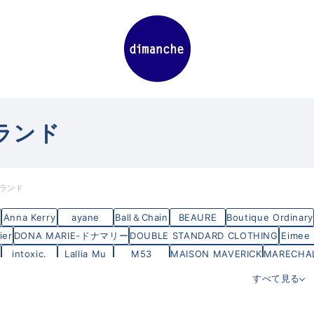
ランド
ランド
Anna Kerry
ayane
Ball＆Chain
BEAURE
Boutique Ordinary
ier
DONA MARIE-ドナマリー
DOUBLE STANDARD CLOTHING
Eimee
intoxic.
Lallia Mu
M53
MAISON MAVERICK
MARECHAL
Praia プライア
PRIORITY
SIRO DELA BONTE
Rapture
THEATRE
すべて見る
dimanche
SALON MILLEBLANC