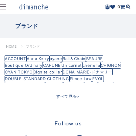
0
0
ブランド
HOME
ブランド
ACCOUNT
Anna Kerry
ayane
Ball＆Chain
BEAURE
Boutique Ordinary
CAFUNE
Un carnet
cheriella
CHIGNON
CYAN TOKYO
Dignite collier
DONA MARIE-ドナマリー
DOUBLE STANDARD CLOTHING
Eimee Law
EVOL
FREDRICK PACKERS
GALENA
HUITIEME
hunch
intoxic.
Lallia Mu
M53
MAISON MAVERICK
MARECHAL TERRE
すべて見る
MARGAUX VINTAGE
MARIED'OR
MICA&DEAL
PASSIONE
Praia プライア
PRIORITY
SIRO DELA BONTE
Rapture
THEATRE PRODUCTS
THOMAS MAGPIE
TRANOI
vingtrois
YENN
dimanche
SALON MILLEBLANC
Follow us